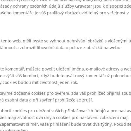
 Zásady ochrany osobních údajů služby Gravatar jsou k dispozici zde
vašeho komentáře je váš profilový obrázek viditelný pro veřejnost v
tento web, měli byste se vyhnout nahrávání obrázků s vloženými ú
táhnout a zobrazit libovolné data o poloze z obrázků na webu.
te komentář, můžete povolit uložení jména, e-mailové adresy a we
e zvýšit váš komfort, když budete psát nový komentář už pak nebu
y cookies budou mít životnost jeden rok.
stavíme dočasné cookies pro ověření, zda váš prohlížeč přijímá sou
 osobní data a při zavření prohlížeče se zruší.
ouborů cookies pro uložení vašich přihlašovacích údajů a pro nasta
ies mají životnost dva dny a cookies pro nastavení zobrazení mají
Zapamatovat si mě“, vaše přihlášení bude trvat dva týdny. Pokud s
dou odstraněny.