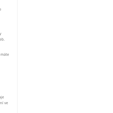
e
y
eb.
d máte
aje
ní ve