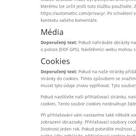
kterému lze určit jestli tuto službu používáte.
https://automattic.com/privacy/. Po schválení 
kontextu vašeho komentáře.
Média
Doporučený text:
Pokud nahráváte obrázky na 
o poloze (EXIF GPS). Návštěvníci webu mohou s
Cookies
Doporučený text:
Pokud na naše stránky přidá
stránky do cookies. Tímto způsobem se snažím
muset tyto údaje znovu vyplňovat. Tyto soubor
Pokud navštívíte naši přihlašovací stránku, na
cookies. Tento soubor cookies neobsahuje žádná
Při přihlašování vám nastavíme také několik s
zobrazení obrazovky. Přihlašovací soubory cook
životnost jeden rok. Pokud potvrdíte možnost „
svého účtu odhlásíte, přihlašovací cookies bu