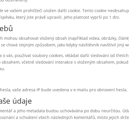
e ve vašem prohlížeči uložen další cookie. Tento cookie neobsahuj
ěvku, který jste právě upravili. Jeho platnost vyprší po 1 dni.
webů
ch mohou obsahovat vložený obsah (například videa, obrázky, článk
 se chová stejným způsobem, jako kdyby návštěvník navštívil jiný w
 vás, používat soubory cookies, vkládat další sledování od třetích
ným obsahem, včetně sledování interakce s vloženým obsahem, poku
ku.
hesla, vaše adresa IP bude uvedena v e-mailu pro obnovení hesla.
aše údaje
mentář a jeho metadata budou uchovávána po dobu neurčitou. Úd
oznání a schválení všech následných komentářů, místo jejich drže