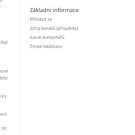
:
Základní informace
Přihlásit se
Zdroj kanálů (příspěvky)
Kanál komentářů
daji
Česká lokalizace
bové
dete
bory
vení
e ze