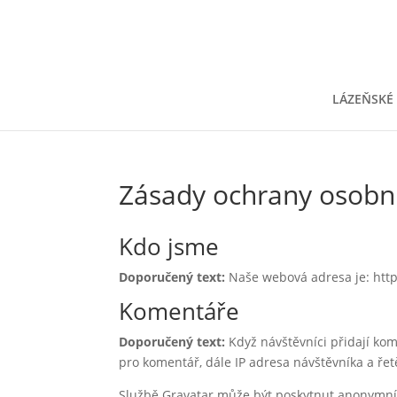
LÁZEŇSKÉ
Zásady ochrany osobn
Kdo jsme
Doporučený text:
Naše webová adresa je: htt
Komentáře
Doporučený text:
Když návštěvníci přidají ko
pro komentář, dále IP adresa návštěvníka a řet
Službě Gravatar může být poskytnut anonymní ř