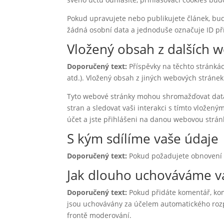
Pokud upravujete nebo publikujete článek, bud
žádná osobní data a jednoduše označuje ID přísp
Vložený obsah z dalších 
Doporučený text:
Příspěvky na těchto stránká
atd.). Vložený obsah z jiných webových stránek
Tyto webové stránky mohou shromažďovat data o
stran a sledovat vaši interakci s tímto vlože
účet a jste přihlášeni na danou webovou strán
S kým sdílíme vaše údaje
Doporučený text:
Pokud požadujete obnovení 
Jak dlouho uchováváme v
Doporučený text:
Pokud přidáte komentář, ko
jsou uchovávány za účelem automatického rozp
frontě moderování.