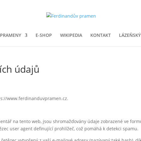
 PRAMENY
E-SHOP
WIKIPEDIA
KONTAKT
LÁZEŇSKÝ
ích údajů
ps://www.ferdinanduvpramen.cz.
mentář na tento web, jsou shromažďovány údaje zobrazené ve form
ězec user agent definující prohlížeč, což pomáhá k detekci spamu.
etězec vytvořený z vaší e-mailové adresy (nazývaný také hash), dí